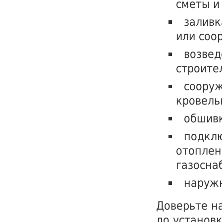
сметы и
заливк
или соо
возвед
строите
сооруж
кровель
обшивк
подклю
отоплен
газосна
наружн
Доверьте н
до установ