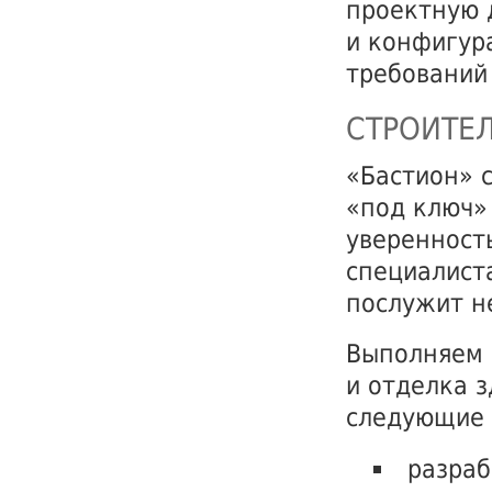
проектную 
и конфигура
требований
СТРОИТЕ
«Бастион» 
«под ключ»
уверенност
специалист
послужит н
Выполняем в
и отделка 
следующие 
разраб